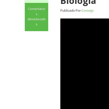
Biología
Comentario
Publicado Por
Consejo
s
desactivado
s
en
Francisco
Sánchez
Madrid,
Premio
Nacional
de
Investigación
2020
en
Biología