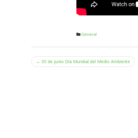
General
Navegación
←
05 de junio Día Mundial del Medio Ambiente
de
entradas