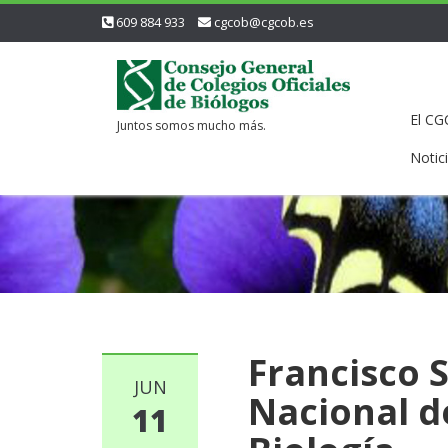
609 884 933
cgcob@cgcob.es
El C
Juntos somos mucho más.
Notic
Francisco 
JUN
Nacional d
11