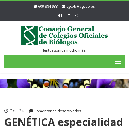
609 884 933
cgcob@cgcob.es
Juntos somos mucho más.
Oct
24
en
Comentarios desactivados
GENÉTICA
GENÉTICA especialidad
especialidad
ya