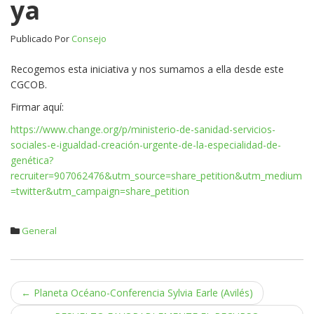
ya
Publicado Por
Consejo
Recogemos esta iniciativa y nos sumamos a ella desde este
CGCOB.
Firmar aquí:
https://www.change.org/p/ministerio-de-sanidad-servicios-
sociales-e-igualdad-creación-urgente-de-la-especialidad-de-
genética?
recruiter=907062476&utm_source=share_petition&utm_medium
=twitter&utm_campaign=share_petition
General
Navegación
←
Planeta Océano-Conferencia Sylvia Earle (Avilés)