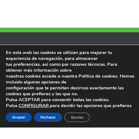
Ventanilla Única/Sede Electrónica
En esta web las cookies se utilizan para mejorar tu
experiencia de navegación, para almacenar
Memorias
tus preferencias, así como por razones técnicas. Para
obtener más información sobre
Plenos
nuestras cookies accede a nuestra Política de cookies. Hemos
incluido algunas opciones de
Comisiones del Consejo
configuración que te permiten decirnos exactamente las
cookies que prefieres y las que no.
Pulsa ACEPTAR para consentir todas las cookies.
Contacto
Pulsa
CONFIGURAR
.para decidir las opciones que prefieres
POLÍTICA DE PRIVACIDAD Y AVISO LEGAL
Aceptar
Rechazar
Ajustes
Archivos