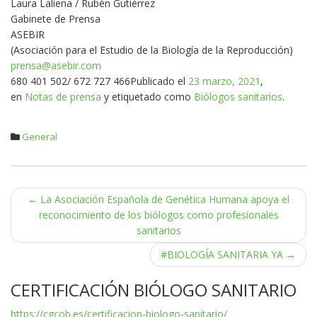
Laura Laliena / Rubén Gutiérrez
Gabinete de Prensa
ASEBIR
(Asociación para el Estudio de la Biología de la Reproducción)
prensa@asebir.com
680 401 502/ 672 727 466Publicado el
23 marzo, 2021
,
en
Notas de prensa
y etiquetado como
Biólogos sanitarios
.
General
Navegación
←
La Asociación Española de Genética Humana apoya el
reconocimiento de los biólogos como profesionales
de
sanitarios
entradas
#BIOLOGÍA SANITARIA YA
→
CERTIFICACIÓN BIÓLOGO SANITARIO
https://cgcob.es/certificacion-biologo-sanitario/