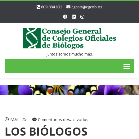
609 884 933
cgcob@cgcob.es
Juntos somos mucho más.
Mar
25
en
Comentarios desactivados
LOS
LOS BIÓLOGOS
BIÓLOGOS
SANITARIOS