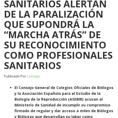
SANITARIOS ALERTAN
ALERTAN
DE LA PARALIZACIÓN
DE
LA
QUE SUPONDRÁ LA
PARALIZACIÓN
QUE
“MARCHA ATRÁS” DE
SUPONDRÁ
LA
SU RECONOCIMIENTO
“MARCHA
ATRÁS”
COMO PROFESIONALES
DE
SU
SANITARIOS
RECONOCIMIENTO
COMO
Publicado Por
Consejo
PROFESIONALES
SANITARIOS
El Consejo General de Colegios Oficiales de Biólogos
y la Asociación Española para el Estudio de la
Biología de la Reproducción (ASEBIR) acusan al
Ministerio de Sanidad de incumplir su compromiso
firmado de regular y dar acceso a miles de Biólogos
y Biólogas que desarrollan su labor como