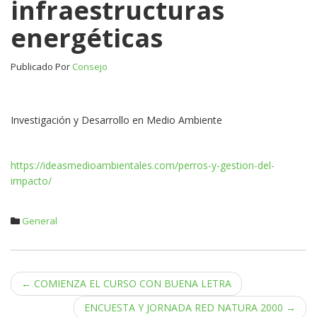
infraestructuras
infraestructuras
energéticas
energéticas
Publicado Por
Consejo
Investigación y Desarrollo en Medio Ambiente
https://ideasmedioambientales.com/perros-y-gestion-del-
impacto/
General
Navegación
←
COMIENZA EL CURSO CON BUENA LETRA
de
ENCUESTA Y JORNADA RED NATURA 2000
→