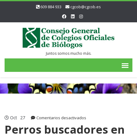
609 884 933
cgcob@cgcob.es
Juntos somos mucho más.
Oct
27
en
Comentarios desactivados
Perros
Perros buscadores en
buscadores
en