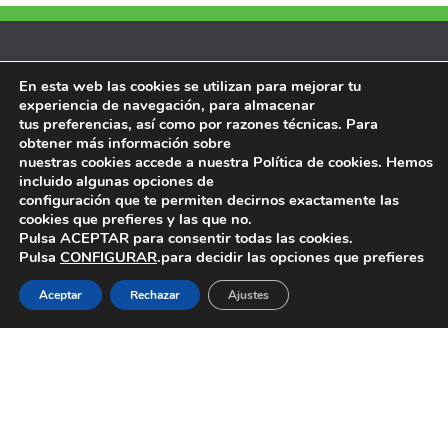
Ventanilla Única/Sede Electrónica
En esta web las cookies se utilizan para mejorar tu
experiencia de navegación, para almacenar
Memorias
tus preferencias, así como por razones técnicas. Para
obtener más información sobre
Plenos
nuestras cookies accede a nuestra Política de cookies. Hemos
incluido algunas opciones de
Comisiones del Consejo
configuración que te permiten decirnos exactamente las
cookies que prefieres y las que no.
Pulsa ACEPTAR para consentir todas las cookies.
Contacto
Pulsa
CONFIGURAR
.para decidir las opciones que prefieres
POLÍTICA DE PRIVACIDAD Y AVISO LEGAL
Aceptar
Rechazar
Ajustes
Archivos
Archivos