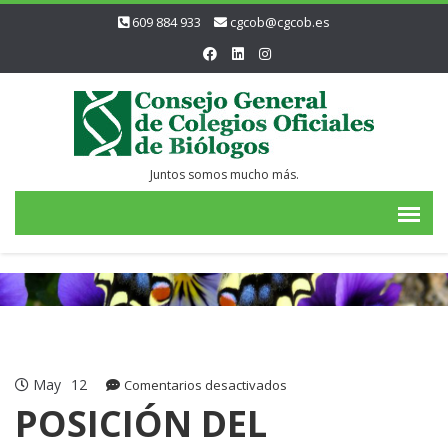
609 884 933
cgcob@cgcob.es
Juntos somos mucho más.
May
12
en
Comentarios desactivados
POSICIÓN
POSICIÓN DEL
DEL
CONSEJO