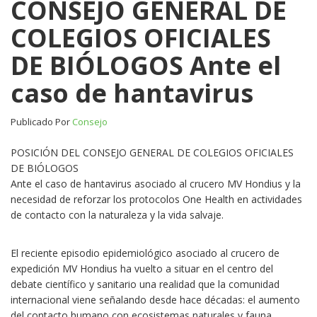
CONSEJO GENERAL DE
GENERAL
COLEGIOS OFICIALES
DE
COLEGIOS
DE BIÓLOGOS Ante el
OFICIALES
DE
caso de hantavirus
BIÓLOGOS
Ante
el
Publicado Por
Consejo
caso
de
POSICIÓN DEL CONSEJO GENERAL DE COLEGIOS OFICIALES
hantavirus
DE BIÓLOGOS
Ante el caso de hantavirus asociado al crucero MV Hondius y la
necesidad de reforzar los protocolos One Health en actividades
de contacto con la naturaleza y la vida salvaje.
El reciente episodio epidemiológico asociado al crucero de
expedición MV Hondius ha vuelto a situar en el centro del
debate científico y sanitario una realidad que la comunidad
internacional viene señalando desde hace décadas: el aumento
del contacto humano con ecosistemas naturales y fauna