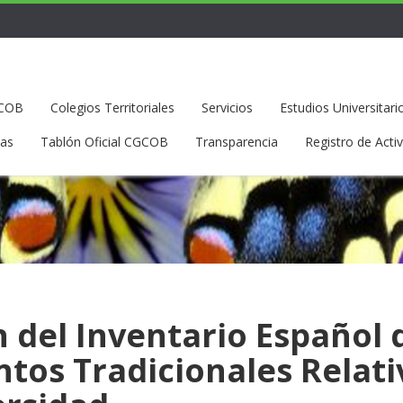
GCOB
Colegios Territoriales
Servicios
Estudios Universitari
ias
Tablón Oficial CGCOB
Transparencia
Registro de Acti
n del Inventario Español 
tos Tradicionales Relati