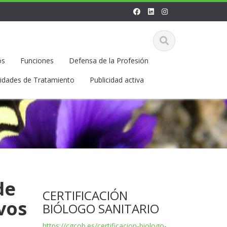
os
Funciones
Defensa de la Profesión
vidades de Tratamiento
Publicidad activa
de
CERTIFICACIÓN
vos
BIÓLOGO SANITARIO
https://cgcob.es/certificacion-biologo-