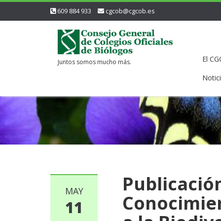
609 884 933
cgcob@cgcob.es
El C
Juntos somos mucho más.
Notic
Publicació
MAY
Conocimien
11