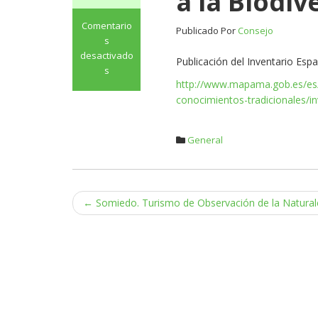
a la Biodiv
Comentario
Publicado Por
Consejo
s
desactivado
Publicación del Inventario Esp
s
http://www.mapama.gob.es/es/b
en
Publicación
conocimientos-tradicionales/i
del
Inventario
General
Español
de
Conocimientos
Tradicionales
Navegación
←
Somiedo. Turismo de Observación de la Natural
Relativos
a
de
la
entradas
Biodiversidad