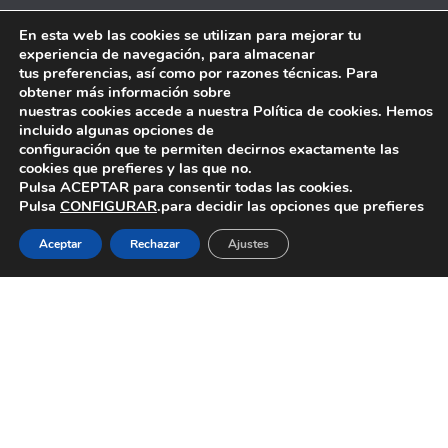
Ventanilla Única/Sede Electrónica
En esta web las cookies se utilizan para mejorar tu
experiencia de navegación, para almacenar
Memorias
tus preferencias, así como por razones técnicas. Para
obtener más información sobre
Plenos
nuestras cookies accede a nuestra Política de cookies. Hemos
incluido algunas opciones de
Comisiones del Consejo
configuración que te permiten decirnos exactamente las
cookies que prefieres y las que no.
Pulsa ACEPTAR para consentir todas las cookies.
Contacto
Pulsa
CONFIGURAR
.para decidir las opciones que prefieres
POLÍTICA DE PRIVACIDAD Y AVISO LEGAL
Aceptar
Rechazar
Ajustes
Archivos
Archivos
© 2026 Ascent. Todos los derechos reservados
|
Ascent by
HyScaler