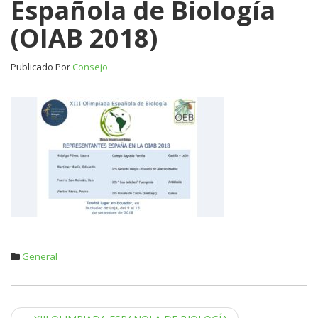
Española de Biología
de
(OIAB 2018)
Biología
(OIAB
2018)
Publicado Por
Consejo
General