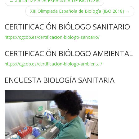
Navegación
←
XIII OLIMPIADA ESPAÑOLA DE BIOLOGÍA
de
XIII Olimpiada Española de Biología (IBO 2018)
→
entradas
CERTIFICACIÓN BIÓLOGO SANITARIO
https://cgcob.es/certificacion-biologo-sanitario/
CERTIFICACIÓN BIÓLOGO AMBIENTAL
https://cgcob.es/certificacion-biologo-ambiental/
ENCUESTA BIOLOGÍA SANITARIA