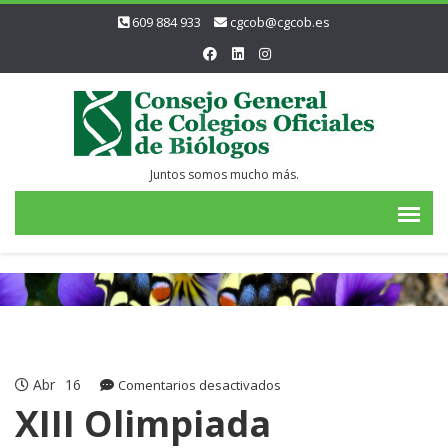
609 884 933
cgcob@cgcob.es
Juntos somos mucho más.
Abr
16
en
Comentarios desactivados
XIII
XIII Olimpiada
Olimpiada
Española