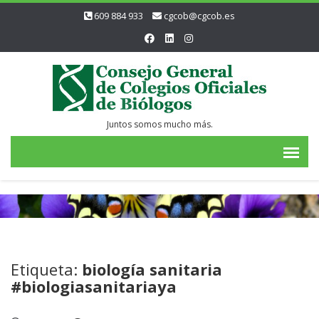
609 884 933
cgcob@cgcob.es
Juntos somos mucho más.
Etiqueta:
biología sanitaria
#biologiasanitariaya